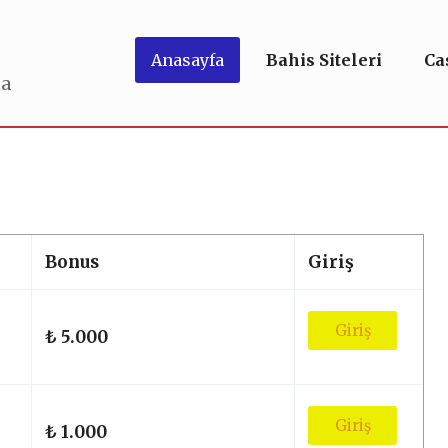
Anasayfa
Bahis Siteleri
Ca
na
Bonus
Giriş
Giriş
₺ 5.000
Giriş
₺ 1.000