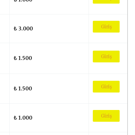
Giriş
₺ 3.000
Giriş
₺ 1.500
Giriş
₺ 1.500
Giriş
₺ 1.000