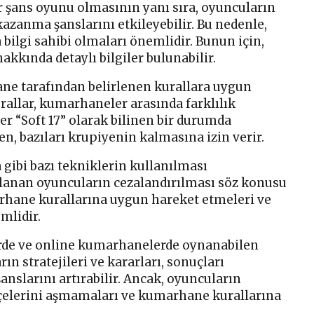
ir şans oyunu olmasının yanı sıra, oyuncuların
 kazanma şanslarını etkileyebilir. Bu nedenle,
bilgi sahibi olmaları önemlidir. Bunun için,
akkında detaylı bilgiler bulunabilir.
ne tarafından belirlenen kurallara uygun
allar, kumarhaneler arasında farklılık
er “Soft 17” olarak bilinen bir durumda
n, bazıları krupiyenin kalmasına izin verir.
gibi bazı tekniklerin kullanılması
ullanan oyuncuların cezalandırılması söz konusu
arhane kurallarına uygun hareket etmeleri ve
mlidir.
rde ve online kumarhanelerde oynanabilen
n stratejileri ve kararları, sonuçları
nslarını artırabilir. Ancak, oyuncuların
ütçelerini aşmamaları ve kumarhane kurallarına