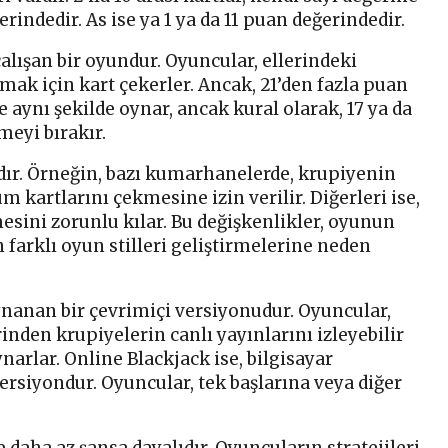
erindedir. As ise ya 1 ya da 11 puan değerindedir.
çalışan bir oyundur. Oyuncular, ellerindeki
mak için kart çekerler. Ancak, 21’den fazla puan
e aynı şekilde oynar, ancak kural olarak, 17 ya da
meyi bırakır.
dır. Örneğin, bazı kumarhanelerde, krupiyenin
kartlarını çekmesine izin verilir. Diğerleri ise,
esini zorunlu kılar. Bu değişkenlikler, oyunun
n farklı oyun stilleri geliştirmelerine neden
ynanan bir çevrimiçi versiyonudur. Oyuncular,
rinden krupiyelerin canlı yayınlarını izleyebilir
rlar. Online Blackjack ise, bilgisayar
ersiyondur. Oyuncular, tek başlarına veya diğer