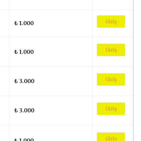
Giriş
₺ 1.000
Giriş
₺ 1.000
Giriş
₺ 3.000
Giriş
₺ 3.000
Giriş
₺ 1.000