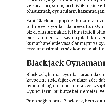
Blackjack, diğer kumar oyunlarına göre 
ve kararları, sonuçları büyük ölçüde etki
oluşturmak, oyuncuların kazanma şansla
Yani, Blackjack, popüler bir kumar oyunu
online versiyonları da mevcuttur. Oyu
bir el oluşturmaktır. İyi bir strateji o
bu stratejiler, kart sayma gibi teknikler
kumarhanelerde yasaklanmıştır ve oy
cezalandırılmaları söz konusu olabilir.
Blackjack Oynamanın
Blackjack, kumar oyunları arasında en a
kaybetme riski diğer oyunlara göre dah
oyunu olduğunu unutmamak ve kayıplar
Oyuncuların, bir bütçe belirlemeleri v
Buna bağlı olarak, Blackjack, hem ca