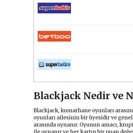
Blackjack Nedir ve N
Blackjack, kumarhane oyunları arasında
oyunları ailesinin bir üyesidir ve genel
arasında oynanır. Oyunun amacı, krupiy
ile oynanır ve her kartın bir puan değeri